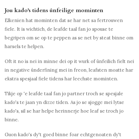
Jou kado's tidens ûnfeilige mominten
Elkenien hat mominten dat se har net sa fertrouwen
fiele. It is wichtich, de leafde taal fan jo spouse te
begripen om se op te peppen as se net by steat binne om
harsels te helpen.
Oft it no is nei in minne dei op it wurk of ûnfeilich fielt nei
in negative ûnderfining mei in freon, leafsten moatte har
ekstra spesjaal fiele tidens har leechste mominten.
Tikje op 'e leafde taal fan jo partner troch se spesjale
kado's te jaan yn dizze tiden. As jo ​​se sjogge mei lytse
kado's, sil se har helpe herinnerje hoe leaf se troch jo
binne.
Guon kado's dy't goed binne foar echtgenoaten dy't