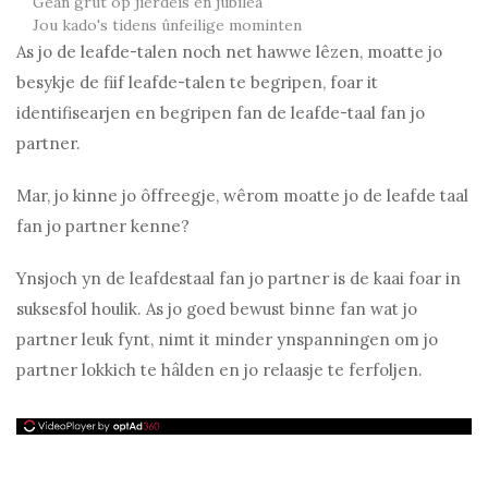
Gean grut op jierdeis en jubilea
Jou kado's tidens ûnfeilige mominten
As jo ​​de leafde-talen noch net hawwe lêzen, moatte jo
besykje de fiif leafde-talen te begripen, foar it
identifisearjen en begripen fan de leafde-taal fan jo
partner.
Mar, jo kinne jo ôffreegje, wêrom moatte jo de leafde taal
fan jo partner kenne?
Ynsjoch yn de leafdestaal fan jo partner is de kaai foar in
suksesfol houlik. As jo ​​goed bewust binne fan wat jo
partner leuk fynt, nimt it minder ynspanningen om jo
partner lokkich te hâlden en jo relaasje te ferfoljen.