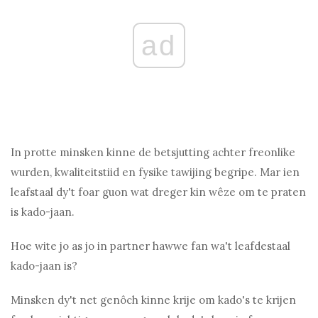
ad
In protte minsken kinne de betsjutting achter freonlike
wurden, kwaliteitstiid en fysike tawijing begripe. Mar ien
leafstaal dy't foar guon wat dreger kin wêze om te praten
is kado-jaan.
Hoe wite jo as jo in partner hawwe fan wa't leafdestaal
kado-jaan is?
Minsken dy't net genôch kinne krije om kado's te krijen