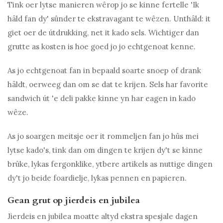
Tink oer lytse manieren wêrop jo se kinne fertelle 'Ik
hâld fan dy' sûnder te ekstravagant te wêzen. Unthâld: it
giet oer de útdrukking, net it kado sels. Wichtiger dan
grutte as kosten is hoe goed jo jo echtgenoat kenne.
As jo ​​echtgenoat fan in bepaald soarte snoep of drank
hâldt, oerweeg dan om se dat te krijen. Sels har favorite
sandwich út 'e deli pakke kinne yn har eagen in kado
wêze.
As jo ​​soargen meitsje oer it rommeljen fan jo hûs mei
lytse kado's, tink dan om dingen te krijen dy't se kinne
brûke, lykas fergonklike, ytbere artikels as nuttige dingen
dy't jo beide foardielje, lykas pennen en papieren.
Gean grut op jierdeis en jubilea
Jierdeis en jubilea moatte altyd ekstra spesjale dagen