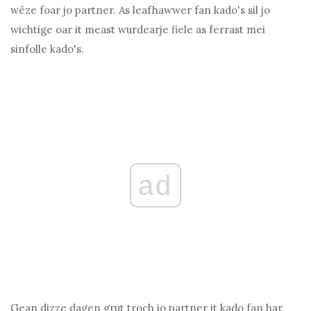
wêze foar jo partner. As leafhawwer fan kado's sil jo
wichtige oar it meast wurdearje fiele as ferrast mei
sinfolle kado's.
ad
Gean dizze dagen grut troch jo partner it kado fan har