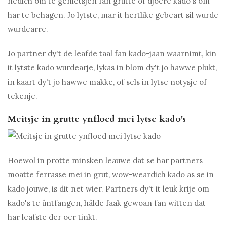
nedich om te genietsjen fan grutte of djoere kado's om
har te behagen. Jo lytste, mar it hertlike gebeart sil wurde
wurdearre.
Jo partner dy't de leafde taal fan kado-jaan waarnimt, kin
it lytste kado wurdearje, lykas in blom dy't jo hawwe plukt,
in kaart dy't jo hawwe makke, of sels in lytse notysje of
tekenje.
Meitsje in grutte ynfloed mei lytse kado's
Hoewol in protte minsken leauwe dat se har partners
moatte ferrasse mei in grut, wow-weardich kado as se in
kado jouwe, is dit net wier. Partners dy't it leuk krije om
kado's te ûntfangen, hâlde faak gewoan fan witten dat
har leafste der oer tinkt.