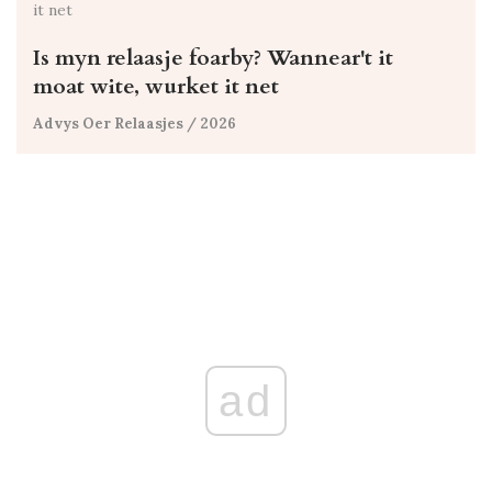
Is myn relaasje foarby? Wannear't it
moat wite, wurket it net
Advys Oer Relaasjes
/ 2026
ad