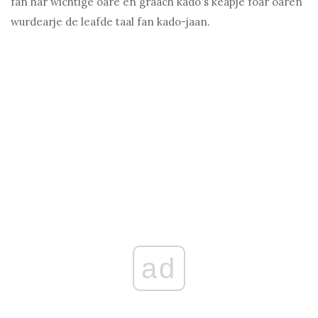
fan har wichtige oare en graach kado's keapje foar oaren
wurdearje de leafde taal fan kado-jaan.
ad