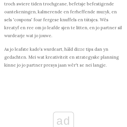
troch swiere tiden trochgeane, befetsje befestigende
oantekeningen, kalmerende en ferheffende muzyk, en
sels 'coupons' foar fergese knuffels en tútsjes. Wês
kreatyf en ree om jo leafde sjen te litten, en jo partner sil
wurdearje wat jo jouwe.
As jo ​​leafste kado's wurdeart, hâld dizze tips dan yn
gedachten. Mei wat kreativiteit en strategyske planning
kinne jo jo partner presys jaan wêr't se nei langje.
ad