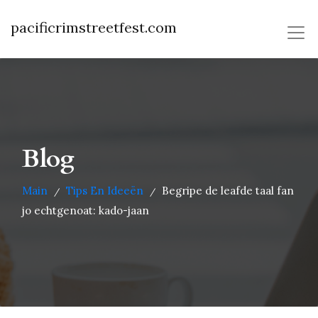
pacificrimstreetfest.com
Blog
Main
Tips En Ideeën
Begripe de leafde taal fan
/
/
jo echtgenoat: kado-jaan