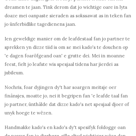
dreamen te jaan. Tink derom dat jo wichtige oare in lyts
doaze mei oanpaste sieraden as sokssawat as in teken fan
jo ûnferbidlike tagedienens jaan.
Ien geweldige manier om de leafdestaal fan jo partner te
sprekken yn dizze tiid is om se mei kado's te douchen op
'e dagen foarôfgeand oan' e grutte dei. Mei in moanne
feest, fielt jo leafste wis spesjaal tidens har jierdei as
jubileum.
Nochris, foar dyjingen dy't har soargen meitsje oer
finânsjes, moatte jo, nei it begripen fan 'e leafde taal fan
jo partner, ûnthâlde dat dizze kado's net spesjaal djoer of
unyk hoege te wêzen.
Handmakke kado's en kado's dy't spesifyk foldogge oan
de passys fan jo dierbere, sille altyd wichtiger wêze dan