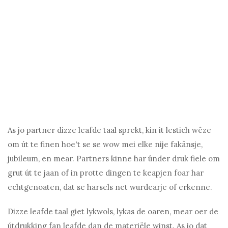
As jo ​​partner dizze leafde taal sprekt, kin it lestich wêze
om út te finen hoe't se se wow mei elke nije fakânsje,
jubileum, en mear. Partners kinne har ûnder druk fiele om
grut út te jaan of in protte dingen te keapjen foar har
echtgenoaten, dat se harsels net wurdearje of erkenne.
Dizze leafde taal giet lykwols, lykas de oaren, mear oer de
útdrukking fan leafde dan de materiële winst. As jo ​​dat